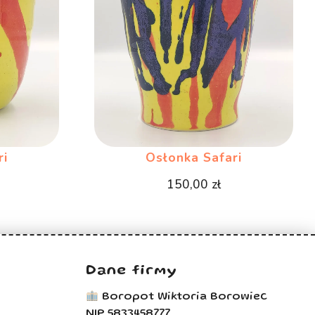
ri
Osłonka Safari
150,00
zł
Dane firmy
Boropot Wiktoria Borowiec
NIP 5833458777